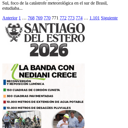
Sul, foco de la catástrofe meteorológica en el sur de Brasil,
estudiaba...
Paginación
Anterior
1
…
768
769
770
771
772
773
774
…
1.101
Siguiente
de
entradas