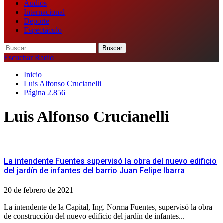
Audios
Internacional
Deporte
Espectáculo
Buscar:
Escuchar Radio
Inicio
Luis Alfonso Crucianelli
Página 2.856
Luis Alfonso Crucianelli
La intendente Fuentes supervisó la obra del nuevo edificio
del jardín de infantes del barrio Juan Felipe Ibarra
20 de febrero de 2021
La intendente de la Capital, Ing. Norma Fuentes, supervisó la obra
de construcción del nuevo edificio del jardín de infantes...