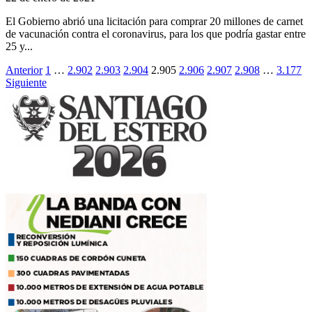
El Gobierno abrió una licitación para comprar 20 millones de carnet
de vacunación contra el coronavirus, para los que podría gastar entre
25 y...
Paginación
Anterior
1
…
2.902
2.903
2.904
2.905
2.906
2.907
2.908
…
3.177
Siguiente
de
entradas