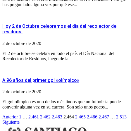
has preguntado alguna vez por qué ese...
Hoy 2 de Octubre celebramos el día del recolector de
residuos.
2 de octubre de 2020
El 2 de octubre se celebra en todo el país el Día Nacional del
Recolector de Residuos, luego de la...
A 96 años del primer gol «olímpico»
2 de octubre de 2020
El gol olímpico es uno de los más lindos que un futbolista puede
convertir alguna vez en su carrera. Son solo unos pocos...
Paginación
Anterior
1
…
2.461
2.462
2.463
2.464
2.465
2.466
2.467
…
2.513
Siguiente
de