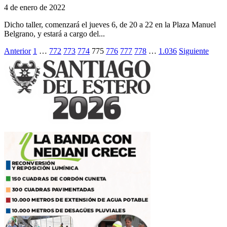
4 de enero de 2022
Dicho taller, comenzará el jueves 6, de 20 a 22 en la Plaza Manuel
Belgrano, y estará a cargo del...
Paginación
Anterior
1
…
772
773
774
775
776
777
778
…
1.036
Siguiente
de
entradas