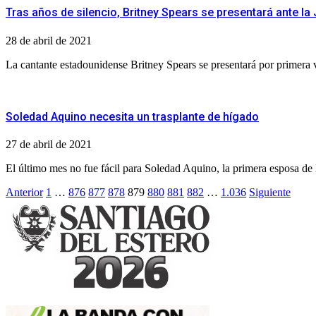
Tras años de silencio, Britney Spears se presentará ante la J
28 de abril de 2021
La cantante estadounidense Britney Spears se presentará por primera 
Soledad Aquino necesita un trasplante de hígado
27 de abril de 2021
El último mes no fue fácil para Soledad Aquino, la primera esposa de M
Paginación
Anterior
1
…
876
877
878
879
880
881
882
…
1.036
Siguiente
de
entradas