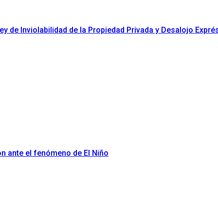
y de Inviolabilidad de la Propiedad Privada y Desalojo Expré
ón ante el fenómeno de El Niño