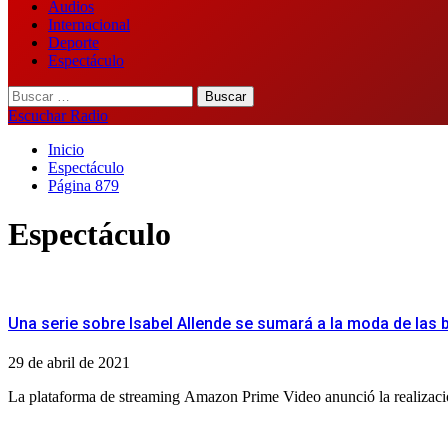
Audios
Internacional
Deporte
Espectáculo
Buscar:
Escuchar Radio
Inicio
Espectáculo
Página 879
Espectáculo
Una serie sobre Isabel Allende se sumará a la moda de las 
29 de abril de 2021
La plataforma de streaming Amazon Prime Video anunció la realización d