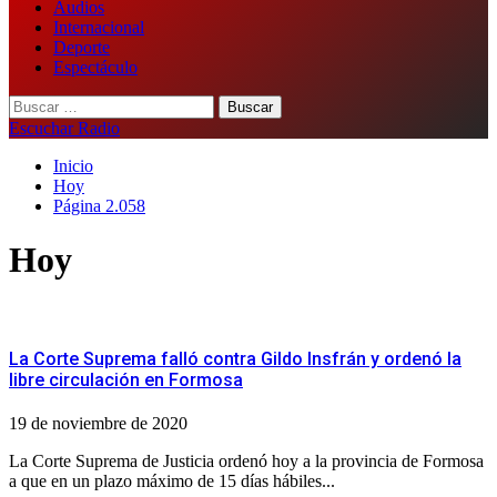
Audios
Internacional
Deporte
Espectáculo
Buscar:
Escuchar Radio
Inicio
Hoy
Página 2.058
Hoy
La Corte Suprema falló contra Gildo Insfrán y ordenó la
libre circulación en Formosa
19 de noviembre de 2020
La Corte Suprema de Justicia ordenó hoy a la provincia de Formosa
a que en un plazo máximo de 15 días hábiles...