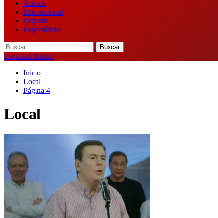
Audios
Internacional
Deporte
Espectáculo
Buscar:
Escuchar Radio
Inicio
Local
Página 4
Local