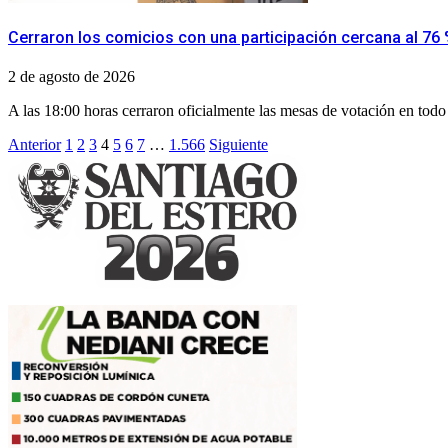
Cerraron los comicios con una participación cercana al 76 
2 de agosto de 2026
A las 18:00 horas cerraron oficialmente las mesas de votación en todo e
Paginación
Anterior
1
2
3
4
5
6
7
…
1.566
Siguiente
de
entradas