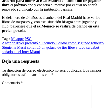
acuerdo para unirse al Real Madrid en condición de jugador
libre
el próximo año y ese sería el motivo por el cual no habría
renovado su vínculo con la institución parisina.
El delantero de 24 años es el anhelo del Real Madrid hace varios
libros de traspasos y, con esta situación bisagra entre jugador y
club,
pareciese que el ex Mónaco se vestirá de blanco en esta
pretemporada.
Tags:
Mbappé
PSG
Post
Anterior
River presentó a Facundo Colidio como segundo refuerzo
Siguiente
Messi convirtió un golazo de tiro libre y tuvo su debut
navigation
soñado en el Inter Miami
Deja una respuesta
Tu dirección de correo electrónico no será publicada.
Los campos
obligatorios están marcados con
*
Comentario
*