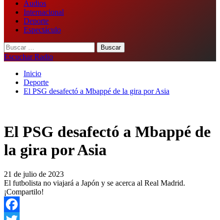
Audios
Internacional
Deporte
Espectáculo
Buscar:
Escuchar Radio
Inicio
Deporte
El PSG desafectó a Mbappé de la gira por Asia
El PSG desafectó a Mbappé de
la gira por Asia
21 de julio de 2023
El futbolista no viajará a Japón y se acerca al Real Madrid.
¡Compartilo!
Facebook