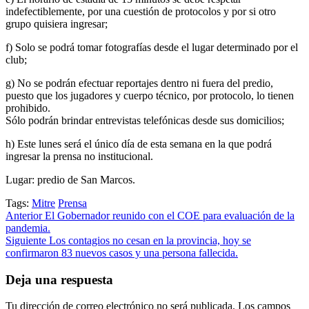
indefectiblemente, por una cuestión de protocolos y por si otro
grupo quisiera ingresar;
f) Solo se podrá tomar fotografías desde el lugar determinado por el
club;
g) No se podrán efectuar reportajes dentro ni fuera del predio,
puesto que los jugadores y cuerpo técnico, por protocolo, lo tienen
prohibido.
Sólo podrán brindar entrevistas telefónicas desde sus domicilios;
h) Este lunes será el único día de esta semana en la que podrá
ingresar la prensa no institucional.
Lugar: predio de San Marcos.
Tags:
Mitre
Prensa
Post
Anterior
El Gobernador reunido con el COE para evaluación de la
pandemia.
navigation
Siguiente
Los contagios no cesan en la provincia, hoy se
confirmaron 83 nuevos casos y una persona fallecida.
Deja una respuesta
Tu dirección de correo electrónico no será publicada.
Los campos