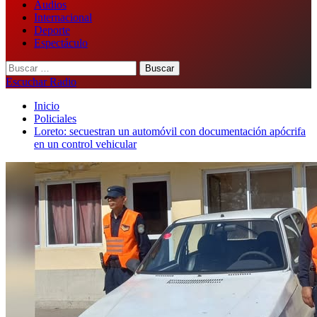
Audios
Internacional
Deporte
Espectáculo
Buscar:
Escuchar Radio
Inicio
Policiales
Loreto: secuestran un automóvil con documentación apócrifa
en un control vehicular