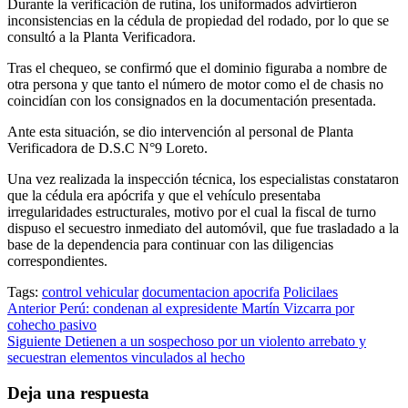
Durante la verificación de rutina, los uniformados advirtieron
inconsistencias en la cédula de propiedad del rodado, por lo que se
consultó a la Planta Verificadora.
Tras el chequeo, se confirmó que el dominio figuraba a nombre de
otra persona y que tanto el número de motor como el de chasis no
coincidían con los consignados en la documentación presentada.
Ante esta situación, se dio intervención al personal de Planta
Verificadora de D.S.C N°9 Loreto.
Una vez realizada la inspección técnica, los especialistas constataron
que la cédula era apócrifa y que el vehículo presentaba
irregularidades estructurales, motivo por el cual la fiscal de turno
dispuso el secuestro inmediato del automóvil, que fue trasladado a la
base de la dependencia para continuar con las diligencias
correspondientes.
Tags:
control vehicular
documentacion apocrifa
Policilaes
Post
Anterior
Perú: condenan al expresidente Martín Vizcarra por
cohecho pasivo
navigation
Siguiente
Detienen a un sospechoso por un violento arrebato y
secuestran elementos vinculados al hecho
Deja una respuesta