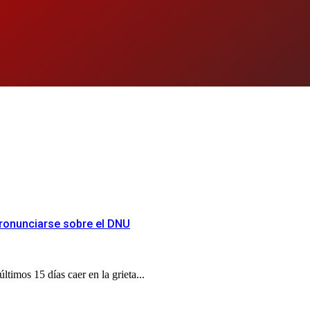
 pronunciarse sobre el DNU
timos 15 días caer en la grieta...