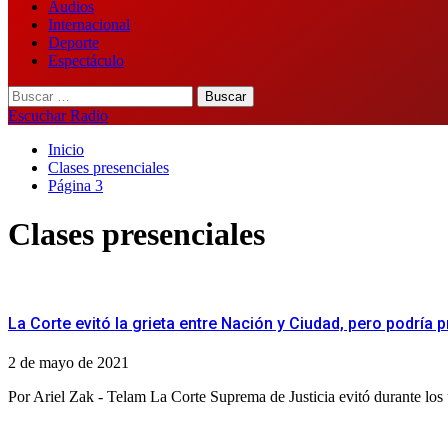
Audios
Internacional
Deporte
Espectáculo
Buscar:
Escuchar Radio
Inicio
Clases presenciales
Página 3
Clases presenciales
La Corte evitó la grieta entre Nación y Ciudad, pero podría
2 de mayo de 2021
Por Ariel Zak - Telam La Corte Suprema de Justicia evitó durante los úl