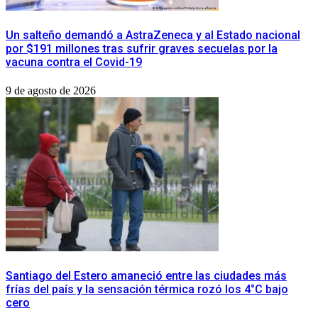
​Un salteño demandó a AstraZeneca y al Estado nacional
por $191 millones tras sufrir graves secuelas por la
vacuna contra el Covid-19
9 de agosto de 2026
​Santiago del Estero amaneció entre las ciudades más
frías del país y la sensación térmica rozó los 4°C bajo
cero