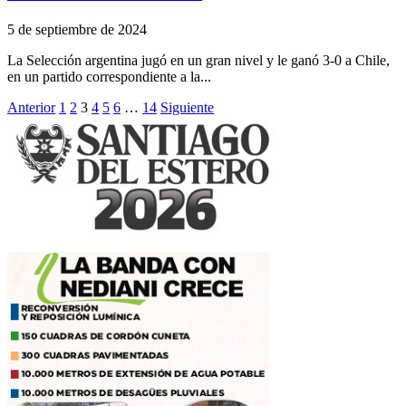
5 de septiembre de 2024
La Selección argentina jugó en un gran nivel y le ganó 3-0 a Chile,
en un partido correspondiente a la...
Paginación
Anterior
1
2
3
4
5
6
…
14
Siguiente
de
entradas