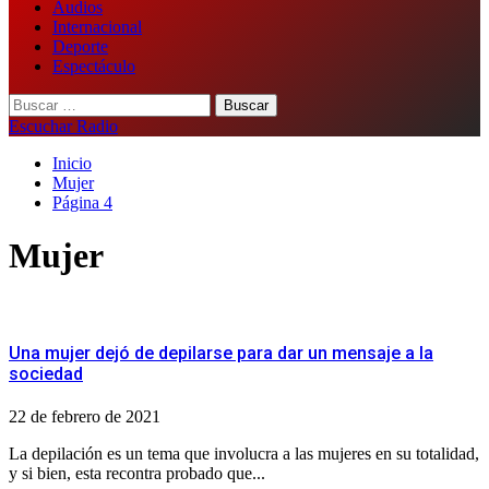
Audios
Internacional
Deporte
Espectáculo
Buscar:
Escuchar Radio
Inicio
Mujer
Página 4
Mujer
Una mujer dejó de depilarse para dar un mensaje a la
sociedad
22 de febrero de 2021
La depilación es un tema que involucra a las mujeres en su totalidad,
y si bien, esta recontra probado que...