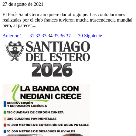
27 de agosto de 2021
El París Saint Germain quiere dar otro golpe. Las contrataciones
realizadas por el club francés tuvieron mucha trascendencia mundial
pero, al parecer,...
Paginación
Anterior
1
…
31
32
33
34
35
36
37
…
39
Siguiente
de
entradas