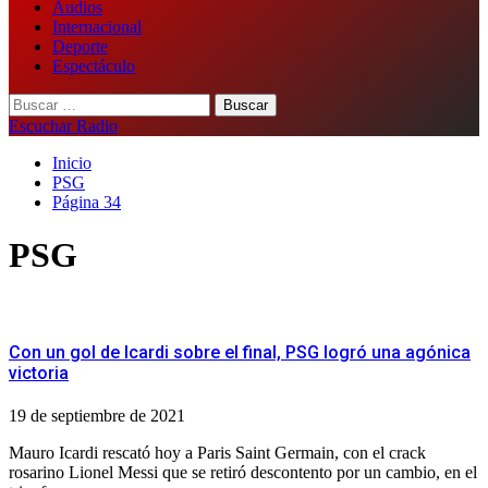
Audios
Internacional
Deporte
Espectáculo
Buscar:
Escuchar Radio
Inicio
PSG
Página 34
PSG
Con un gol de Icardi sobre el final, PSG logró una agónica
victoria
19 de septiembre de 2021
Mauro Icardi rescató hoy a Paris Saint Germain, con el crack
rosarino Lionel Messi que se retiró descontento por un cambio, en el