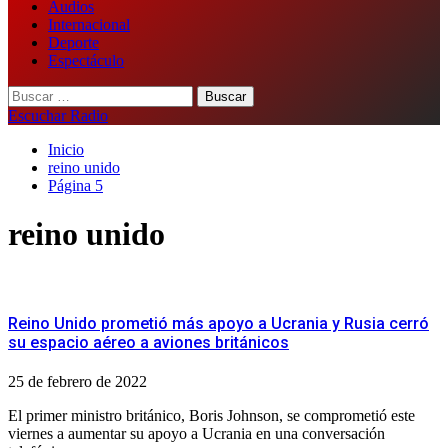
Audios
Internacional
Deporte
Espectáculo
Buscar:
Escuchar Radio
Inicio
reino unido
Página 5
reino unido
Reino Unido prometió más apoyo a Ucrania y Rusia cerró
su espacio aéreo a aviones británicos
25 de febrero de 2022
El primer ministro británico, Boris Johnson, se comprometió este
viernes a aumentar su apoyo a Ucrania en una conversación