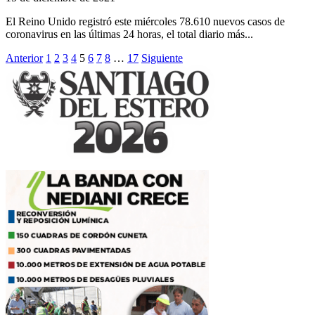
El Reino Unido registró este miércoles 78.610 nuevos casos de
coronavirus en las últimas 24 horas, el total diario más...
Paginación
Anterior
1
2
3
4
5
6
7
8
…
17
Siguiente
de
entradas