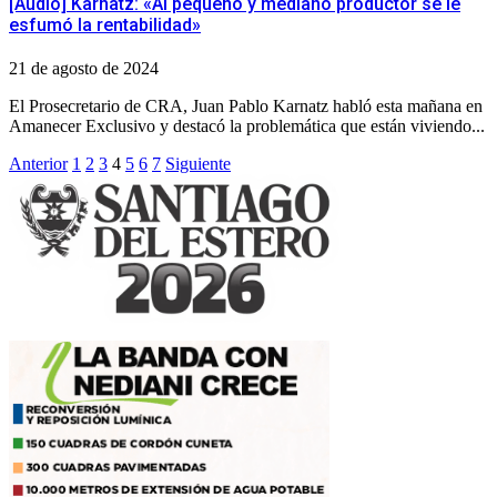
[Audio] Karnatz: «Al pequeño y mediano productor se le
esfumó la rentabilidad»
21 de agosto de 2024
El Prosecretario de CRA, Juan Pablo Karnatz habló esta mañana en
Amanecer Exclusivo y destacó la problemática que están viviendo...
Paginación
Anterior
1
2
3
4
5
6
7
Siguiente
de
entradas