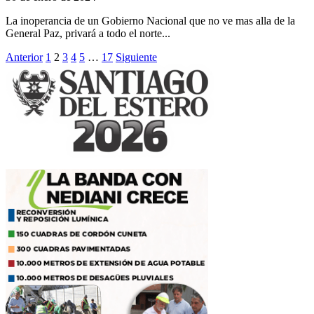
La inoperancia de un Gobierno Nacional que no ve mas alla de la
General Paz, privará a todo el norte...
Paginación
Anterior
1
2
3
4
5
…
17
Siguiente
de
entradas