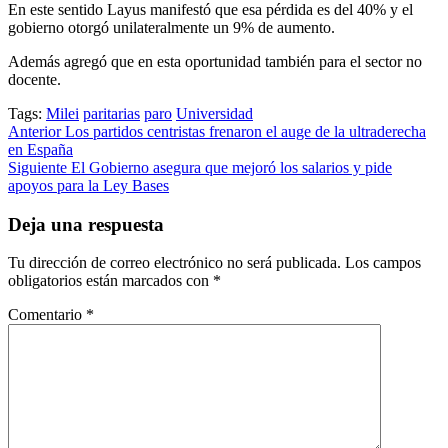
En este sentido Layus manifestó que esa pérdida es del 40% y el
gobierno otorgó unilateralmente un 9% de aumento.
Además agregó que en esta oportunidad también para el sector no
docente.
Tags:
Milei
paritarias
paro
Universidad
Post
Anterior
Los partidos centristas frenaron el auge de la ultraderecha
en España
navigation
Siguiente
El Gobierno asegura que mejoró los salarios y pide
apoyos para la Ley Bases
Deja una respuesta
Tu dirección de correo electrónico no será publicada.
Los campos
obligatorios están marcados con
*
Comentario
*