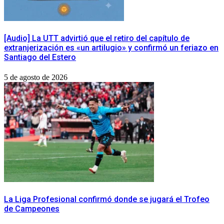
[Audio] La UTT advirtió que el retiro del capítulo de
extranjerización es «un artilugio» y confirmó un feriazo en
Santiago del Estero
5 de agosto de 2026
La Liga Profesional confirmó donde se jugará el Trofeo
de Campeones