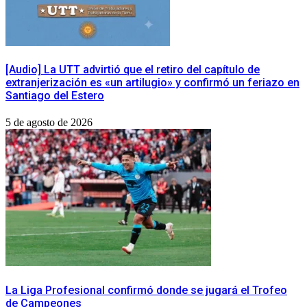
[Audio] La UTT advirtió que el retiro del capítulo de
extranjerización es «un artilugio» y confirmó un feriazo en
Santiago del Estero
5 de agosto de 2026
La Liga Profesional confirmó donde se jugará el Trofeo
de Campeones