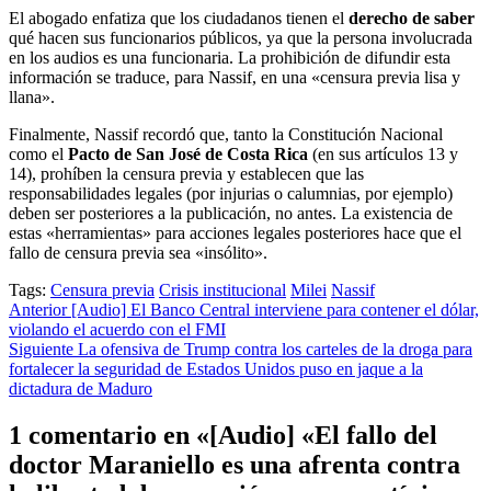
​El abogado enfatiza que los ciudadanos tienen el
derecho de saber
qué hacen sus funcionarios públicos, ya que la persona involucrada
en los audios es una funcionaria. La prohibición de difundir esta
información se traduce, para Nassif, en una «censura previa lisa y
llana».
​Finalmente, Nassif recordó que, tanto la Constitución Nacional
como el
Pacto de San José de Costa Rica
(en sus artículos 13 y
14), prohíben la censura previa y establecen que las
responsabilidades legales (por injurias o calumnias, por ejemplo)
deben ser posteriores a la publicación, no antes. La existencia de
estas «herramientas» para acciones legales posteriores hace que el
fallo de censura previa sea «insólito».
Tags:
Censura previa
Crisis institucional
Milei
Nassif
Post
Anterior
[Audio] El Banco Central interviene para contener el dólar,
violando el acuerdo con el FMI
navigation
Siguiente
La ofensiva de Trump contra los carteles de la droga para
fortalecer la seguridad de Estados Unidos puso en jaque a la
dictadura de Maduro
1 comentario en «
[Audio] «El fallo del
doctor Maraniello es una afrenta contra