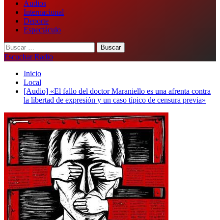
Audios
Internacional
Deporte
Espectáculo
Buscar:
Escuchar Radio
Inicio
Local
[Audio] «El fallo del doctor Maraniello es una afrenta contra
la libertad de expresión y un caso típico de censura previa»