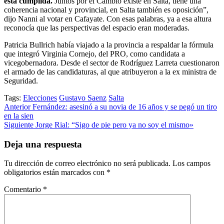
está cumplida.
Juntos por el Cambio existe en Salta, tiene una
coherencia nacional y provincial, en Salta también es oposición”,
dijo Nanni al votar en Cafayate. Con esas palabras, ya a esa altura
reconocía que las perspectivas del espacio eran moderadas.
Patricia Bullrich había viajado a la provincia a respaldar la fórmula
que integró Virginia Cornejo, del PRO, como candidata a
vicegobernadora. Desde el sector de Rodríguez Larreta cuestionaron
el armado de las candidaturas, al que atribuyeron a la ex ministra de
Seguridad.
Tags:
Elecciones
Gustavo Saenz
Salta
Post
Anterior
Fernández: asesinó a su novia de 16 años y se pegó un tiro
en la sien
navigation
Siguiente
Jorge Rial: “Sigo de pie pero ya no soy el mismo»
Deja una respuesta
Tu dirección de correo electrónico no será publicada.
Los campos
obligatorios están marcados con
*
Comentario
*