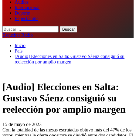
Audios
Internacional
Deporte
Espectáculo
Buscar:
Escuchar Radio
Inicio
País
[Audio] Elecciones en Salta: Gustavo Sáenz consiguió su
reelección por amplio margen
[Audio] Elecciones en Salta:
Gustavo Sáenz consiguió su
reelección por amplio margen
15 de mayo de 2023
Con la totalidad de las mesas escrutadas obtuvo más del 47% de los
votos, mientras la oferta opositora se dividió entre dos candidatos. El