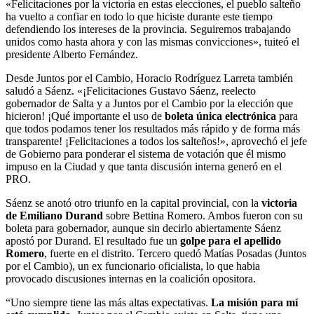
«Felicitaciones por la victoria en estas elecciones, el pueblo salteño
ha vuelto a confiar en todo lo que hiciste durante este tiempo
defendiendo los intereses de la provincia. Seguiremos trabajando
unidos como hasta ahora y con las mismas convicciones», tuiteó el
presidente Alberto Fernández.
Desde Juntos por el Cambio, Horacio Rodríguez Larreta también
saludó a Sáenz. «¡Felicitaciones Gustavo Sáenz, reelecto
gobernador de Salta y a Juntos por el Cambio por la elección que
hicieron! ¡Qué importante el uso de
boleta única electrónica
para
que todos podamos tener los resultados más rápido y de forma más
transparente! ¡Felicitaciones a todos los salteños!», aprovechó el jefe
de Gobierno para ponderar el sistema de votación que él mismo
impuso en la Ciudad y que tanta discusión interna generó en el
PRO.
Sáenz se anotó otro triunfo en la capital provincial, con la
victoria
de Emiliano Durand
sobre Bettina Romero. Ambos fueron con su
boleta para gobernador, aunque sin decirlo abiertamente Sáenz
apostó por Durand. El resultado fue un
golpe para el apellido
Romero
, fuerte en el distrito. Tercero quedó Matías Posadas (Juntos
por el Cambio), un ex funcionario oficialista, lo que habia
provocado discusiones internas en la coalición opositora.
“Uno siempre tiene las más altas expectativas.
La misión para mí