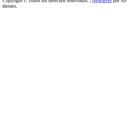
Copyright © Todos los derechos reservados.
|
Newsever
por AF
themes.