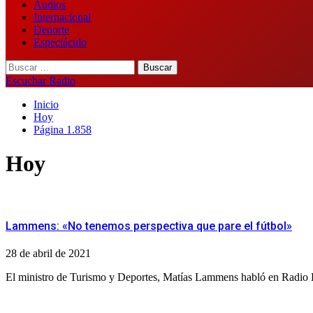
Audios
Internacional
Deporte
Espectáculo
Buscar:
Escuchar Radio
Inicio
Hoy
Página 1.858
Hoy
Lammens: «No tenemos perspectiva que pare el fútbol»
28 de abril de 2021
El ministro de Turismo y Deportes, Matías Lammens habló en Radio La