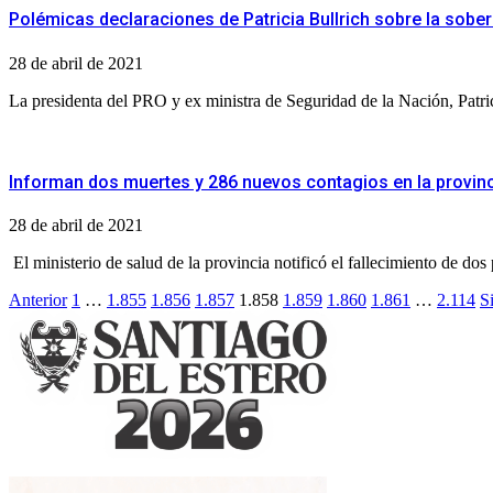
Polémicas declaraciones de Patricia Bullrich sobre la sobera
28 de abril de 2021
La presidenta del PRO y ex ministra de Seguridad de la Nación, Patrici
Informan dos muertes y 286 nuevos contagios en la provin
28 de abril de 2021
El ministerio de salud de la provincia notificó el fallecimiento de 
Paginación
Anterior
1
…
1.855
1.856
1.857
1.858
1.859
1.860
1.861
…
2.114
S
de
entradas