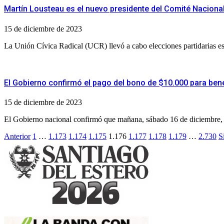
Martín Lousteau es el nuevo presidente del Comité Naciona
15 de diciembre de 2023
La Unión Cívica Radical (UCR) llevó a cabo elecciones partidarias este
El Gobierno confirmó el pago del bono de $10.000 para bene
15 de diciembre de 2023
El Gobierno nacional confirmó que mañana, sábado 16 de diciembre, s
Paginación
Anterior
1
…
1.173
1.174
1.175
1.176
1.177
1.178
1.179
…
2.730
S
de
entradas