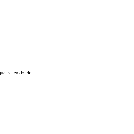
.
d
quetes" en donde...