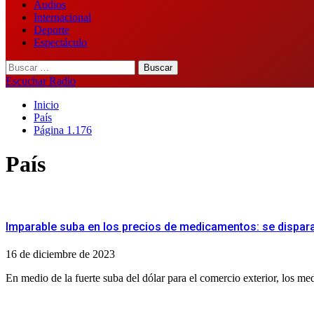
Audios
Internacional
Deporte
Espectáculo
Buscar:
Escuchar Radio
Inicio
País
Página 1.176
País
Imparable suba en los precios de medicamentos: se dispar
16 de diciembre de 2023
En medio de la fuerte suba del dólar para el comercio exterior, los me