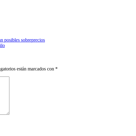
n posibles sobreprecios
ilo
gatorios están marcados con
*