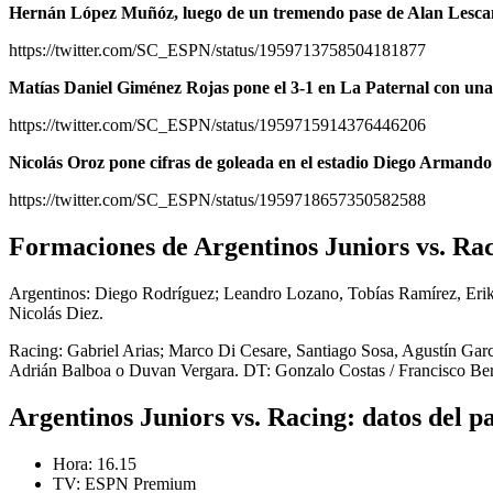
Hernán López Muñóz, luego de un tremendo pase de Alan Lescano
https://twitter.com/SC_ESPN/status/1959713758504181877
Matías Daniel Giménez Rojas pone el 3-1 en La Paternal con una 
https://twitter.com/SC_ESPN/status/1959715914376446206
Nicolás Oroz pone cifras de goleada en el estadio Diego Arman
https://twitter.com/SC_ESPN/status/1959718657350582588
Formaciones de Argentinos Juniors vs. Ra
Argentinos: Diego Rodríguez; Leandro Lozano, Tobías Ramírez, Eri
Nicolás Diez.
Racing: Gabriel Arias; Marco Di Cesare, Santiago Sosa, Agustín Gar
Adrián Balboa o Duvan Vergara. DT: Gonzalo Costas / Francisco Ber
Argentinos Juniors vs. Racing: datos del p
Hora: 16.15
TV: ESPN Premium