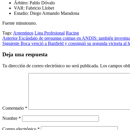
Árbitro: Pablo Dóvalo
VAR: Fabricio Llobet
Estadio: Diego Armando Maradona
Fuente minutouno.
Tags:
Argentinos
Liga Profesional
Racing
Post
Anterior
Escándalo de presuntas coimas en ANDIS: también investiga
Siguiente
Boca venció a Banfield y consiguió su segunda victoria al h
navigation
Deja una respuesta
Tu dirección de correo electrónico no será publicada.
Los campos obli
Comentario
*
Nombre
*
Correo electrónico
*