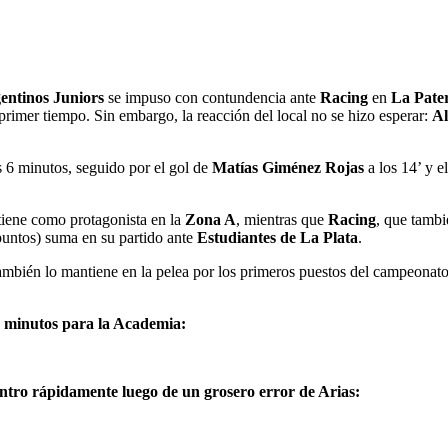
entinos Juniors
se impuso con contundencia ante
Racing
en
La Pate
primer tiempo. Sin embargo, la reacción del local no se hizo esperar:
Al
s 6 minutos, seguido por el gol de
Matías Giménez Rojas
a los 14’ y e
iene como protagonista en la
Zona A
, mientras que
Racing
, que tambi
puntos) suma en su partido ante
Estudiantes de La Plata
.
 también lo mantiene en la pelea por los primeros puestos del campeona
5 minutos para la Academia:
entro rápidamente luego de un grosero error de Arias: