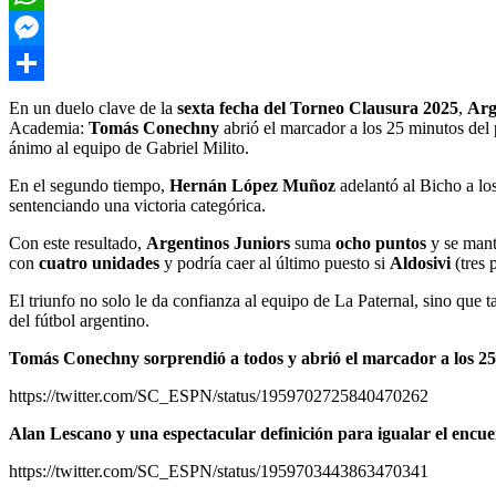
WhatsApp
Messenger
Compartir
En un duelo clave de la
sexta fecha del Torneo Clausura 2025
,
Arg
Academia:
Tomás Conechny
abrió el marcador a los 25 minutos del 
ánimo al equipo de Gabriel Milito.
En el segundo tiempo,
Hernán López Muñoz
adelantó al Bicho a lo
sentenciando una victoria categórica.
Con este resultado,
Argentinos Juniors
suma
ocho puntos
y se mant
con
cuatro unidades
y podría caer al último puesto si
Aldosivi
(tres 
El triunfo no solo le da confianza al equipo de La Paternal, sino que
del fútbol argentino.
Tomás Conechny sorprendió a todos y abrió el marcador a los 2
https://twitter.com/SC_ESPN/status/1959702725840470262
Alan Lescano y una espectacular definición para igualar el encu
https://twitter.com/SC_ESPN/status/1959703443863470341