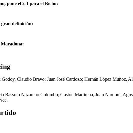
, pone el 2-1 para el Bicho:
gran definición:
do Maradona:
cing
k Godoy, Claudio Bravo; Juan José Cardozo; Hernán López Muñoz, Al
cia Basso o Nazareno Colombo; Gastón Martirena, Juan Nardoni, Agust
sce.
artido