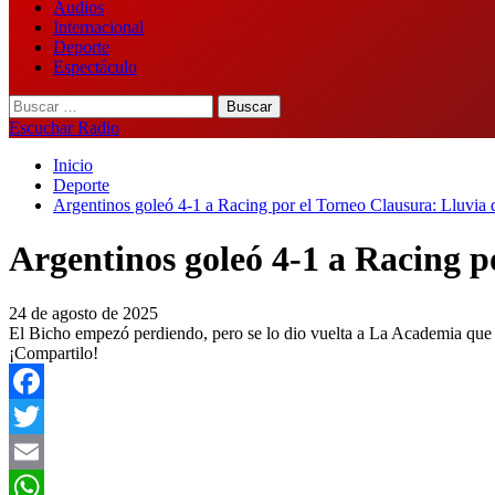
Audios
Internacional
Deporte
Espectáculo
Buscar:
Escuchar Radio
Inicio
Deporte
Argentinos goleó 4-1 a Racing por el Torneo Clausura: Lluvia 
Argentinos goleó 4-1 a Racing p
24 de agosto de 2025
El Bicho empezó perdiendo, pero se lo dio vuelta a La Academia que s
¡Compartilo!
Facebook
Twitter
Email