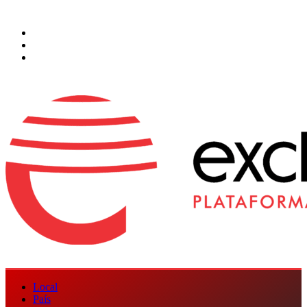
Saltar
8 de agosto de 2026
al
Facebook
contenido
Instagram
Twitter
Menú
Local
principal
País