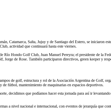
umán, Catamarca, Salta, Jujuy y de Santiago del Estero, se iniciaron es
lub, actividad que continuará hasta este viernes.
mas de Río Hondo Golf Club, Juan Manuel Pereyra; el presidente de la 
, Jorge de Rose. También participaron directivos, green keeper y resp
ampos de golf, estructura y rol de la Asociación Argentina de Golf, or
y de fútbol, mantenimiento de maquinarias en espacios deportivos.
orte, decidimos que podíamos hacer esta jornada para así ir levantando 
as a nivel nacional e internacional, con eventos de jerarquía que contr