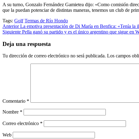
A su turno, Gonzalo Fernández Gamietea dijo: «Como comisión directi
que la puedan potenciar de distintas maneras, tenemos un club de prime
Tags:
Golf
Termas de Río Hondo
Post
Anterior
La emotiva presentación de Di María en Benfica: «Tenía la il
Siguiente
Pella ganó su partido y es el único argentino que sigue en
navigation
Deja una respuesta
Tu dirección de correo electrónico no será publicada.
Los campos obli
Comentario
*
Nombre
*
Correo electrónico
*
Web