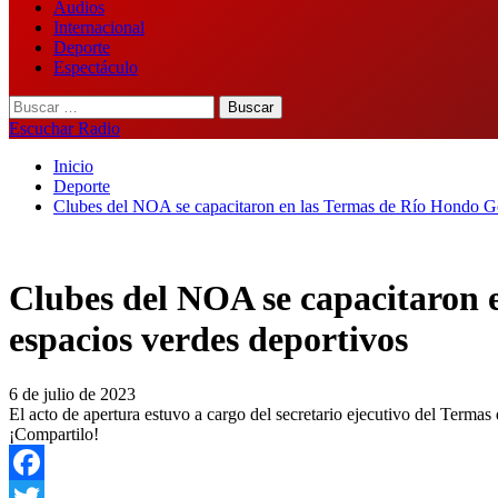
Audios
Internacional
Deporte
Espectáculo
Buscar:
Escuchar Radio
Inicio
Deporte
Clubes del NOA se capacitaron en las Termas de Río Hondo Go
Clubes del NOA se capacitaron 
espacios verdes deportivos
6 de julio de 2023
El acto de apertura estuvo a cargo del secretario ejecutivo del Terma
¡Compartilo!
Facebook