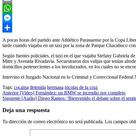
Email
WhatsApp
Messenger
Compartir
A pocas horas del partido ante Athlético Paranaense por la Copa Libe
tarde cuando viajaba en un taxi por la zona de Parque Chacabuco con
Según fuentes policiales, el taxi en el que viajaba Stefany Gabriela de
Mitre y Avenida Rivadavia. Secuestraron dos valijas que tenían alrede
domicilios pertenecientes a los involucrados, en los cuales no se encont
Intervino el Juzgado Nacional en lo Criminal y Correccional Federal 
Tags:
cocaina
detenida
hermana
nicolas de la cruz
Post
Anterior
[Video] Fernández: un BMW se incendio por completo
Siguiente
[Audio] Diego Ramos: ‘Bienvenido el debate sobre el sentido
navigation
Deja una respuesta
Tu dirección de correo electrónico no será publicada.
Los campos obli