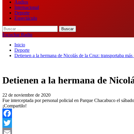
Audios
Internacional
Deporte
Espectáculo
Buscar:
Escuchar Radio
Inicio
Deporte
Detienen a la hermana de Nicolás de la Cruz: transportaba más 
Detienen a la hermana de Nicolá
22 de noviembre de 2020
Fue interceptada por personal policial en Parque Chacabuco el sábado p
¡Compartilo!
Facebook
Twitter