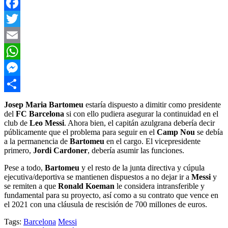
Facebook
Twitter
Email
WhatsApp
Messenger
Compartir
Josep Maria Bartomeu
estaría dispuesto a dimitir como presidente
del
FC Barcelona
si con ello pudiera asegurar la continuidad en el
club de
Leo
Messi
. Ahora bien, el capitán azulgrana debería decir
públicamente que el problema para seguir en el
Camp Nou
se debía
a la permanencia de
Bartomeu
en el cargo. El vicepresidente
primero,
Jordi
Cardoner
, debería asumir las funciones.
Pese a todo,
Bartomeu
y el resto de la junta directiva y cúpula
ejecutiva/deportiva se mantienen dispuestos a no dejar ir a
Messi
y
se remiten a que
Ronald Koeman
le considera intransferible y
fundamental para su proyecto, así como a su contrato que vence en
el 2021 con una cláusula de rescisión de 700 millones de euros.
Tags:
Barcelona
Messi