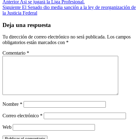
Post
Anterior
Así se jugará la Liga Profesional.
Siguiente
El Senado dio media sanción a la ley de reorganización de
navigation
la Justicia Federal
Deja una respuesta
Tu dirección de correo electrónico no será publicada.
Los campos
obligatorios están marcados con
*
Comentario
*
Nombre
*
Correo electrónico
*
Web