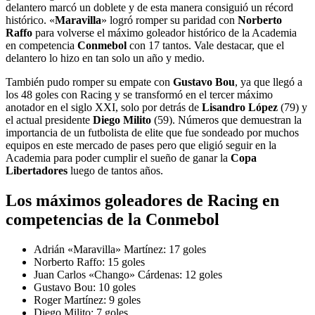
delantero marcó un doblete y de esta manera consiguió un récord
histórico. «
Maravilla
» logró romper su paridad con
Norberto
Raffo
para volverse el máximo goleador histórico de la Academia
en competencia
Conmebol
con 17 tantos. Vale destacar, que el
delantero lo hizo en tan solo un año y medio.
También pudo romper su empate con
Gustavo Bou
, ya que llegó a
los 48 goles con Racing y se transformó en el tercer máximo
anotador en el siglo XXI, solo por detrás de
Lisandro López
(79) y
el actual presidente
Diego Milito
(59). Números que demuestran la
importancia de un futbolista de elite que fue sondeado por muchos
equipos en este mercado de pases pero que eligió seguir en la
Academia para poder cumplir el sueño de ganar la
Copa
Libertadores
luego de tantos años.
Los máximos goleadores de Racing en
competencias de la Conmebol
Adrián «Maravilla» Martínez: 17 goles
Norberto Raffo: 15 goles
Juan Carlos «Chango» Cárdenas: 12 goles
Gustavo Bou: 10 goles
Roger Martínez: 9 goles
Diego Milito: 7 goles