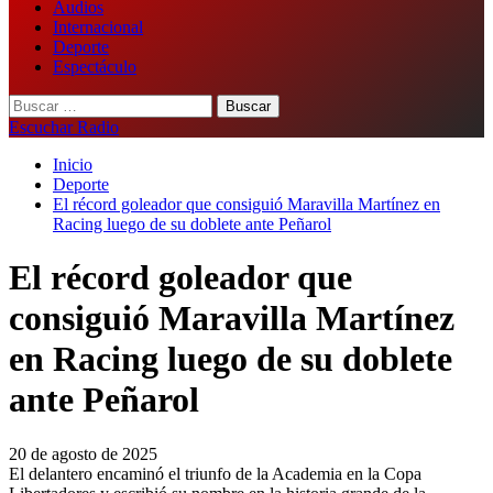
Audios
Internacional
Deporte
Espectáculo
Buscar:
Escuchar Radio
Inicio
Deporte
El récord goleador que consiguió Maravilla Martínez en
Racing luego de su doblete ante Peñarol
El récord goleador que
consiguió Maravilla Martínez
en Racing luego de su doblete
ante Peñarol
20 de agosto de 2025
El delantero encaminó el triunfo de la Academia en la Copa