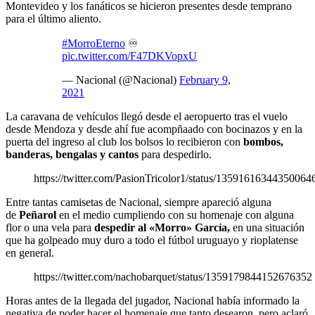
Montevideo y los fanáticos se hicieron presentes desde temprano
para el último aliento.
#MorroEterno
♾
pic.twitter.com/F47DKVopxU
— Nacional (@Nacional)
February 9,
2021
La caravana de vehículos llegó desde el aeropuerto tras el vuelo
desde Mendoza y desde ahí fue acompñaado con bocinazos y en la
puerta del ingreso al club los bolsos lo recibieron con
bombos,
banderas, bengalas y cantos
para despedirlo.
https://twitter.com/PasionTricolor1/status/13591616344350064
Entre tantas camisetas de Nacional, siempre apareció alguna
de
Peñarol
en el medio cumpliendo con su homenaje con alguna
flor o una vela para
despedir al «Morro» García,
en una situación
que ha golpeado muy duro a todo el fútbol uruguayo y rioplatense
en general.
https://twitter.com/nachobarquet/status/1359179844152676352
Horas antes de la llegada del jugador, Nacional había informado la
negativa de poder hacer el homenaje que tanto desearon, pero aclaró