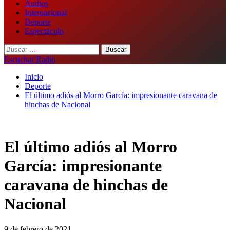
Audios
Internacional
Deporte
Espectáculo
Buscar:
Escuchar Radio
Inicio
Deporte
El último adiós al Morro García: impresionante caravana de
hinchas de Nacional
El último adiós al Morro
García: impresionante
caravana de hinchas de
Nacional
9 de febrero de 2021