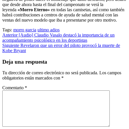
que desde ahora hasta el final del campeonato se verá la
leyenda
«Morro Eterno»
en todas las camisetas, así como también
habrá contribuciones a centros de ayuda de salud mental con las
ventas del nuevo modelo que iba a presentarse por otro motivo.
Tags:
morro garcia
ultimo adios
Post
Anterior
[Audio] Claudio Vasalo destacó la importancia de un
acompañamiento psicológico en los deportistas
navigation
Siguiente
Revelaron que un error del piloto provocó la muerte de
Kobe Bryant
Deja una respuesta
Tu dirección de correo electrónico no será publicada.
Los campos
obligatorios están marcados con
*
Comentario
*