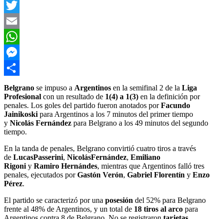
Facebook
Twitter
Email
WhatsApp
Messenger
Compartir
Belgrano
se impuso a
Argentinos
en la semifinal 2 de la
Liga
Profesional
con un resultado de
1(4) a 1(3)
en la definición por
penales. Los goles del partido fueron anotados por
Facundo
Jainikoski
para Argentinos a los 7 minutos del primer tiempo
y
Nicolás Fernández
para Belgrano a los 49 minutos del segundo
tiempo.
En la tanda de penales, Belgrano convirtió cuatro tiros a través
de
LucasPasserini
,
NicolásFernández
,
Emiliano
Rigoni
y
Ramiro Hernándes
, mientras que Argentinos falló tres
penales, ejecutados por
Gastón Verón
,
Gabriel Florentín
y
Enzo
Pérez
.
El partido se caracterizó por una
posesión
del 52% para Belgrano
frente al 48% de Argentinos, y un total de
18 tiros al arco
para
Argentinos contra 8 de Belgrano. No se registraron
tarjetas