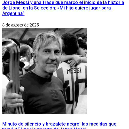
Jorge Messi y una frase que marcó el inicio de la historia
de Lionel en la Selección: «Mi hijo quiere jugar para
Argentina”
8 de agosto de 2026
Minuto de silencio y brazalete negro: las medidas que