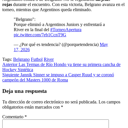
rojas
durante el encuentro. Con esta victoria, Belgrano avanza en el
torneo, mientras que Argentinos queda eliminado.
"Belgrano":
Porque eliminó a Argentinos Juniors y enfrentará a
River en la final del
#TorneoApertura
pic.twitter.com/7eb1CcnT9G
— ¿Por qué es tendencia? (@porquetendencia)
May
17, 2026
Tags:
Belgrano
Futbol
River
Post
Anterior
Las Termas de Río Hondo ya tiene su primera cancha de
Hockey Sintética
navigation
Siguiente
Jannik Sinner se impuso a Casper Ruud y se coronó
campeón del Masters 1000 de Roma
Deja una respuesta
Tu dirección de correo electrónico no será publicada.
Los campos
obligatorios están marcados con
*
Comentario
*