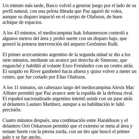
Un minuto más tarde, Barco volvió a generar juego por el lado de su
perfil natural, con una pelota filtrada que Paz agarró de volea,
aunque su disparo impactó en el cuerpo de Olafsson, de buen
achique de espacios.
A los 43 minutos, el mediocampista Isak Johannesson controló a
algunos metros del área y probó suerte con un disparo bajo, que
generó la primera intervención del arquero Gerónimo Rulli.
El primer acercamiento argentino de la segunda mitad se dio a los
siete minutos, mediante un avance por derecha de Simeone, que
enganchó y habilitó al volante Enzo Fernández con un centro atrás.
El surgido en River gambeteó hacia afuera y quiso volver a meter un
centro, que fue cortado por Elias Olafsson.
A los 11 minutos, un cabezazo largo del mediocampista Alexis Mac
Allister permitió que Paz avance ante la espalda de la defensa rival.
El español nacionalizado argentino intentó asistir con un pase atrás
al delantero Lautaro Martínez, aunque a su habilitación le faltó
precisión.
Cuatro minutos después, una combinación entre Haraldsson y el
delantero Orri Oskarsson permitió que el extremo se meta al área y
remate fuerte con la pierna zurda, con un tiro que buscó el primer
palo y se fue ancho.