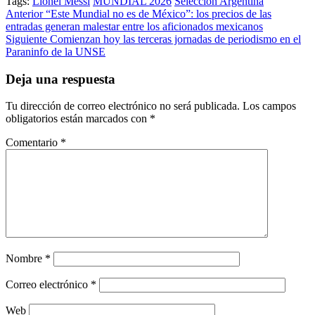
Tags:
Lionel Messi
MUNDIAL 2026
Selección Argentina
Post
Anterior
“Este Mundial no es de México”: los precios de las
entradas generan malestar entre los aficionados mexicanos
navigation
Siguiente
​Comienzan hoy las terceras jornadas de periodismo en el
Paraninfo de la UNSE
Deja una respuesta
Tu dirección de correo electrónico no será publicada.
Los campos
obligatorios están marcados con
*
Comentario
*
Nombre
*
Correo electrónico
*
Web