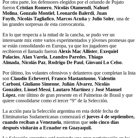
Por otra parte, los defensores elegidos por el oriundo de Pujato
fueron
Cristian Romero
,
Nicolás Otamendi
,
Nahuel
Molina
,
Gonzalo Montiel
,
Leonardo Balerdi
,
Juan
Foyth
,
Nicolás Tagliafico
,
Marcos Acuña
y
Julio Soler
, una de
las grandes sorpresas de esta convocatoria.
En lo que respecta a la mitad de la cancha, se pudo ver un
interesante mix entre varios experimentados y jóvenes promesas que
se están consolidando en Europa, ya que los jugadores que
recibieron el llamado fueron
Alexis Mac Allister
,
Exequiel
Palacios
,
Alan Varela
,
Leandro Paredes
,
Thiago
Almada
,
Nicolás Paz
,
Rodrigo De Paul
,
Giovani Lo Celso
.
Por último, los volantes ofensivos y delanteros que completan la lista
son
Claudio Echeverri
,
Franco Mastantuono
,
Valentín
Carboni
,
Giuliano Simeone
,
Julián Álvarez
,
Nicolás
González
,
Lionel Messi
,
Lautaro Martínez
y
José Manuel
López
, este último de gran presente en el Palmeiras de Brasil y que
quiere consolidarse como el tercer “9” de la Selección.
La acción para la Selección argentina en esta doble fecha de
Eliminatorias Sudamericanas comenzará el
jueves 4 de septiembre,
cuando reciban a Venezuela
, mientras que
solo cinco días
después visitarán a Ecuador en Guayaquil.