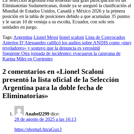
La Selección argentina está teniendo una gran participación en las
Eliminatorias Sudamericanas, donde ya se aseguró la clasificación al
Mundial de Estados Unidos, Canadá y México 2026 y la primera
posición en la tabla de posiciones debido a que acumulan 35 puntos
y le sacan 10 de ventaja a su escolta, Ecuador, con solo seis
unidades en juego.
Tags:
Argentina
Lionel Messi
lionel scaloni
Lista de Convocados
Post
Anterior
D’Alessandro calificó los audios sobre ANDIS como «muy
reveladores» y sostuvo que la denuncia es verosímil
navigation
Siguiente
Otra jornada de incidentes: evacuaron la caravana de
Karina Milei en Corrientes
2 comentarios en «
Lionel Scaloni
presentó la lista oficial de la Selección
Argentina para la doble fecha de
Eliminatorias
»
Anabel2299
dice:
28 de agosto de 2025 a las 16:13
https://shorturl.fm/aGux3