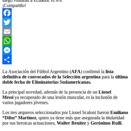
luego visitarán a Ecuador. el 9/9.
¡Compartilo!
Facebook
Twitter
Email
WhatsApp
Messenger
Compartir
La Asociación del Fútbol Argentino (
AFA
) confirmó la
lista
definitiva de convocados de la Selección argentina
para la
última
doble fecha de Eliminatorias Sudamericanas.
La principal novedad, además de la presencia de un
Lionel
Messi
ya recuperado de una lesión muscular, es la inclusión de
varios jugadores jóvenes.
Los tres arqueros seleccionados por Lionel Scaloni fueron
Emiliano
“Dibu” Martínez
, quien ya tiene más que asegurada la titularidad
por sus heroicas actuaciones,
Walter Benítez
y
Gerónimo Rulli
.