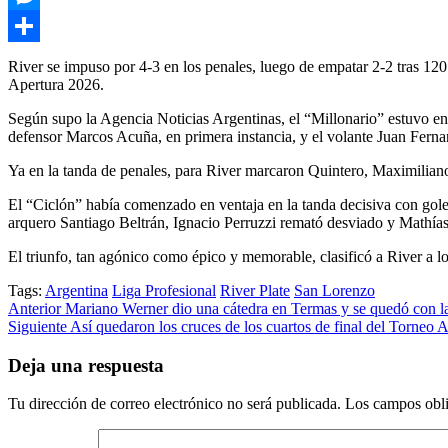
Messenger
Compartir
River se impuso por 4-3 en los penales, luego de empatar 2-2 tras 120
Apertura 2026.
Según supo la Agencia Noticias Argentinas, el “Millonario” estuvo en
defensor Marcos Acuña, en primera instancia, y el volante Juan Fernan
Ya en la tanda de penales, para River marcaron Quintero, Maximilian
El “Ciclón” había comenzado en ventaja en la tanda decisiva con go
arquero Santiago Beltrán, Ignacio Perruzzi remató desviado y Mathías D
El triunfo, tan agónico como épico y memorable, clasificó a River a lo
Tags:
Argentina
Liga Profesional
River Plate
San Lorenzo
Post
Anterior
Mariano Werner dio una cátedra en Termas y se quedó con l
Siguiente
Así quedaron los cruces de los cuartos de final del Torneo 
navigation
Deja una respuesta
Tu dirección de correo electrónico no será publicada.
Los campos obli