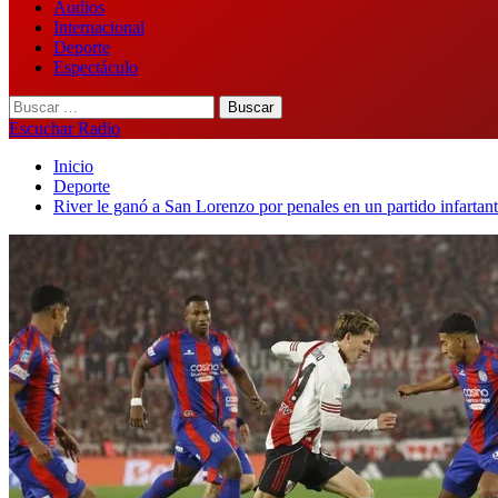
Audios
Internacional
Deporte
Espectáculo
Buscar:
Escuchar Radio
Inicio
Deporte
River le ganó a San Lorenzo por penales en un partido infartan