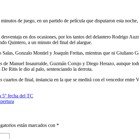
 minutos de juego, en un partido de película que disputaron esta noche,
 desventaja en dos ocasiones, por los tantos del delantero Rodrigo Auz
do Quintero, a un minuto del final del alargue.
o Salas, Gonzalo Montiel y Joaquín Freitas, mientras que ni Giuliano G
les de Manuel Insaurralde, Guzmán Corujo y Diego Herazo, aunque todo
e Ritis le dio al palo, sentenciando la derrota.
s cuartos de final, instancia en la que se medirá con el vencedor entre
a 5° fecha del TC
Apertura
gatorios están marcados con
*