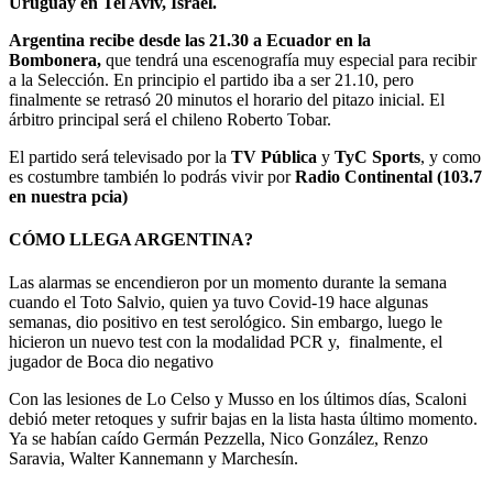
Uruguay en Tel Aviv, Israel.
Argentina recibe desde las 21.30 a Ecuador en la
Bombonera,
que tendrá una escenografía muy especial para recibir
a la Selección. En principio el partido iba a ser 21.10, pero
finalmente se retrasó 20 minutos el horario del pitazo inicial. El
árbitro principal será el chileno Roberto Tobar.
El partido será televisado por la
TV Pública
y
TyC Sports
, y como
es costumbre también lo podrás vivir por
Radio Continental (103.7
en nuestra pcia)
CÓMO LLEGA ARGENTINA?
Las alarmas se encendieron por un momento durante la semana
cuando el Toto Salvio, quien ya tuvo Covid-19 hace algunas
semanas, dio positivo en test serológico. Sin embargo, luego le
hicieron un nuevo test con la modalidad PCR y, finalmente, el
jugador de Boca dio negativo
Con las lesiones de Lo Celso y Musso en los últimos días, Scaloni
debió meter retoques y sufrir bajas en la lista hasta último momento.
Ya se habían caído Germán Pezzella, Nico González, Renzo
Saravia, Walter Kannemann y Marchesín.