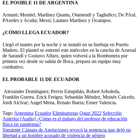
EL POSIBLE 11 DE ARGENTINA
Armani; Montiel, Martínez Quarta, Otamendi y Tagliafico; De PAul,
PAredes y Acuña; Messi; Lautaro Martínez y Ocampos.
¿CÓMO LLEGA ECUADOR?
Llegó el martes por la noche y se instaló en su burbuja en Puerto
Madero. El plantel se entrenó este miércoles en la cancha de Arsenal
de Sarandí y Gustavo Alfaro, quien volverá a la Bombonera por
primera vez desde su salida de Boca, prepara un equipo muy
combativo.
EL PROBABLE 11 DE ECUADOR
Alexander Domínguez; Pervis Estupiñán, Robert Arboleda,
Franklin Guerra, Erick Ferigra; Sebastián Méndez, Moisés Caicedo,
Jordi Alcívar; Angel Mena, Renato Ibarra; Enner Valencia.
Tags:
Argentina
Ecuador
Eliminatorias
Qatar 2022
Selección
Post
Anterior
[Audio] ¿Cómo es el trabajo del profesor de educación
física en pandemia?
navigation
Siguiente
Cámara de Apelaciones revocó la sentencia que dejó en
libertad a un hombre acusado de violencia de género