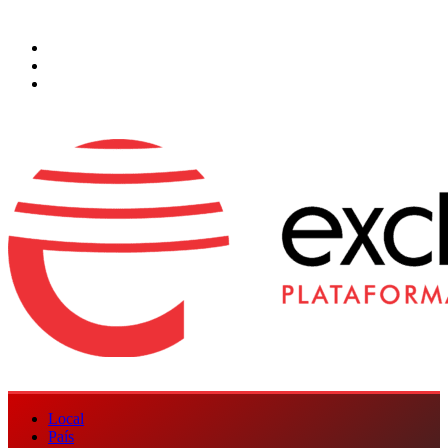
Saltar
9 de agosto de 2026
al
Facebook
contenido
Instagram
Twitter
Menú
Local
principal
País