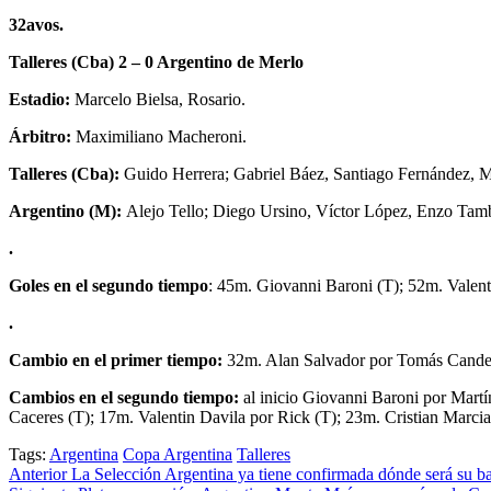
32avos.
Talleres (Cba) 2 – 0 Argentino de Merlo
Estadio:
Marcelo Bielsa, Rosario.
Árbitro:
Maximiliano Macheroni.
Talleres (Cba):
Guido Herrera; Gabriel Báez, Santiago Fernández, Ma
Argentino (M):
Alejo Tello; Diego Ursino, Víctor López, Enzo Tambo
.
Goles en el segundo tiempo
: 45m. Giovanni Baroni (T); 52m. Valenti
.
Cambio en el primer tiempo:
32m. Alan Salvador por Tomás Candel
Cambios en el segundo tiempo:
al inicio Giovanni Baroni por Mar
Caceres (T); 17m. Valentin Davila por Rick (T); 23m. Cristian Marci
Tags:
Argentina
Copa Argentina
Talleres
Post
Anterior
La Selección Argentina ya tiene confirmada dónde será su b