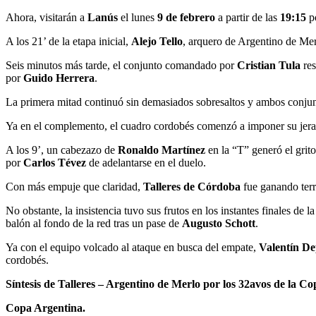
Ahora, visitarán a
Lanús
el lunes
9 de febrero
a partir de las
19:15
po
A los 21’ de la etapa inicial,
Alejo Tello
, arquero de Argentino de Merl
Seis minutos más tarde, el conjunto comandado por
Cristian Tula
res
por
Guido Herrera
.
La primera mitad continuó sin demasiados sobresaltos y ambos conjunt
Ya en el complemento, el cuadro cordobés comenzó a imponer su jerarq
A los 9’, un cabezazo de
Ronaldo Martínez
en la “T” generó el grito
por
Carlos Tévez
de adelantarse en el duelo.
Con más empuje que claridad,
Talleres de Córdoba
fue ganando terr
No obstante, la insistencia tuvo sus frutos en los instantes finales de 
balón al fondo de la red tras un pase de
Augusto Schott
.
Ya con el equipo volcado al ataque en busca del empate,
Valentín De
cordobés.
Síntesis de Talleres – Argentino de Merlo por los 32avos de la C
Copa Argentina.