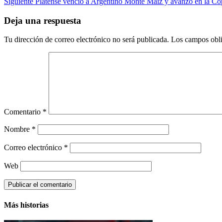
Siguiente
Platense venció a Argentino Monte Maíz y avanzó en la Co
navigation
Deja una respuesta
Tu dirección de correo electrónico no será publicada.
Los campos obli
Comentario
*
Nombre
*
Correo electrónico
*
Web
Más historias