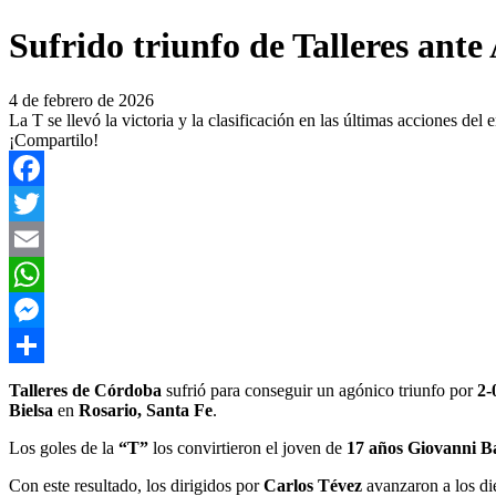
Sufrido triunfo de Talleres ant
4 de febrero de 2026
La T se llevó la victoria y la clasificación en las últimas acciones de
¡Compartilo!
Facebook
Twitter
Email
WhatsApp
Messenger
Compartir
Talleres de Córdoba
sufrió para conseguir un agónico triunfo por
2-
Bielsa
en
Rosario, Santa Fe
.
Los goles de la
“T”
los convirtieron el joven de
17 años Giovanni B
Con este resultado, los dirigidos por
Carlos Tévez
avanzaron a los di