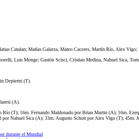
tias Catalan; Matías Galarza, Mateo Caceres, Martín Río, Alex Vigo; 
relli, Luis Monge; Gastón Scisci, Cristian Medina, Nahuel Sica, Tomá
n Depiertri (T).
aresi (A).
tín Río (T); 16m. Fernando Maldonado por Brian Martin (A); 16m. Ezeq
al por Nahuel Sica (A); 33m. Augusto Schott por Alex Vigo (T); 45m. J
ase durante el Mundial