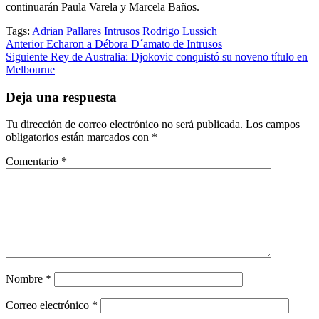
continuarán Paula Varela y Marcela Baños.
Tags:
Adrian Pallares
Intrusos
Rodrigo Lussich
Post
Anterior
Echaron a Débora D´amato de Intrusos
Siguiente
Rey de Australia: Djokovic conquistó su noveno título en
navigation
Melbourne
Deja una respuesta
Tu dirección de correo electrónico no será publicada.
Los campos
obligatorios están marcados con
*
Comentario
*
Nombre
*
Correo electrónico
*