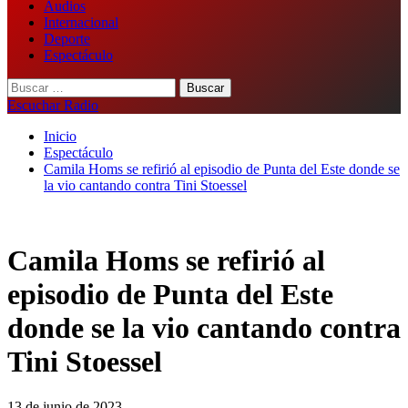
Audios
Internacional
Deporte
Espectáculo
Buscar:
Escuchar Radio
Inicio
Espectáculo
Camila Homs se refirió al episodio de Punta del Este donde se
la vio cantando contra Tini Stoessel
Camila Homs se refirió al
episodio de Punta del Este
donde se la vio cantando contra
Tini Stoessel
13 de junio de 2023