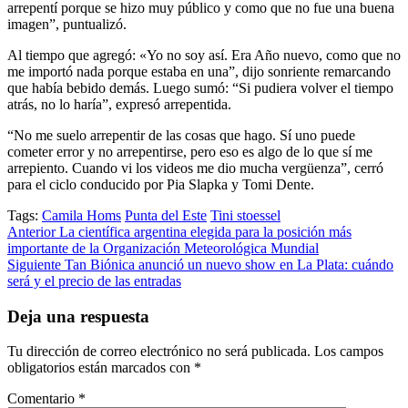
arrepentí porque se hizo muy público y como que no fue una buena
imagen”, puntualizó.
Al tiempo que agregó: «Yo no soy así. Era Año nuevo, como que no
me importó nada porque estaba en una”, dijo sonriente remarcando
que había bebido demás. Luego sumó: “Si pudiera volver el tiempo
atrás, no lo haría”, expresó arrepentida.
“No me suelo arrepentir de las cosas que hago. Sí uno puede
cometer error y no arrepentirse, pero eso es algo de lo que sí me
arrepiento. Cuando vi los videos me dio mucha vergüenza”, cerró
para el ciclo conducido por Pia Slapka y Tomi Dente.
Tags:
Camila Homs
Punta del Este
Tini stoessel
Post
Anterior
La científica argentina elegida para la posición más
importante de la Organización Meteorológica Mundial
navigation
Siguiente
Tan Biónica anunció un nuevo show en La Plata: cuándo
será y el precio de las entradas
Deja una respuesta
Tu dirección de correo electrónico no será publicada.
Los campos
obligatorios están marcados con
*
Comentario
*