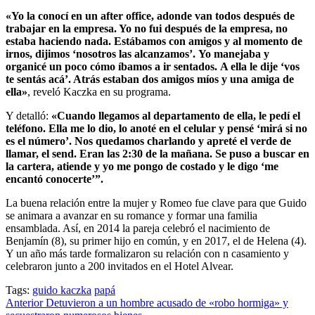
«Yo la conocí en un after office, adonde van todos después de
trabajar en la empresa. Yo no fui después de la empresa, no
estaba haciendo nada. Estábamos con amigos y al momento de
irnos, dijimos ‘nosotros las alcanzamos’. Yo manejaba y
organicé un poco cómo íbamos a ir sentados. A ella le dije ‘vos
te sentás acá’. Atrás estaban dos amigos míos y una amiga de
ella»
, reveló Kaczka en su programa.
Y detalló:
«Cuando llegamos al departamento de ella, le pedí el
teléfono. Ella me lo dio, lo anoté en el celular y pensé ‘mirá si no
es el número’. Nos quedamos charlando y apreté el verde de
llamar, el send. Eran las 2:30 de la mañana. Se puso a buscar en
la cartera, atiende y yo me pongo de costado y le digo ‘me
encantó conocerte’”.
La buena relación entre la mujer y Romeo fue clave para que Guido
se animara a avanzar en su romance y formar una familia
ensamblada. Así, en 2014 la pareja celebró el nacimiento de
Benjamín (8), su primer hijo en común, y en 2017, el de Helena (4).
Y un año más tarde formalizaron su relación con n casamiento y
celebraron junto a 200 invitados en el Hotel Alvear.
Tags:
guido kaczka
papá
Post
Anterior
Detuvieron a un hombre acusado de «robo hormiga» y