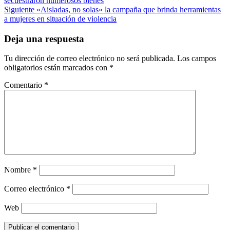
secuestraron numerosos bienes
navigation
Siguiente
«Aisladas, no solas» la campaña que brinda herramientas
a mujeres en situación de violencia
Deja una respuesta
Tu dirección de correo electrónico no será publicada.
Los campos
obligatorios están marcados con
*
Comentario
*
Nombre
*
Correo electrónico
*
Web