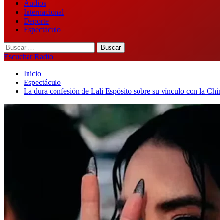
Audios
Internacional
Deporte
Espectáculo
Buscar:
Escuchar Radio
Inicio
Espectáculo
La dura confesión de Lali Espósito sobre su vínculo con la C