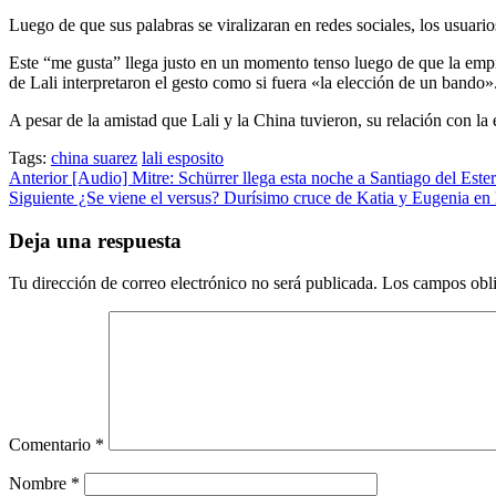
Luego de que sus palabras se viralizaran en redes sociales, los usuar
Este “me gusta” llega justo en un momento tenso luego de que la empr
de Lali interpretaron el gesto como si fuera «la elección de un bando»
A pesar de la amistad que Lali y la China tuvieron, su relación con l
Tags:
china suarez
lali esposito
Post
Anterior
[Audio] Mitre: Schürrer llega esta noche a Santiago del Este
Siguiente
¿Se viene el versus? Durísimo cruce de Katia y Eugenia en
navigation
Deja una respuesta
Tu dirección de correo electrónico no será publicada.
Los campos obli
Comentario
*
Nombre
*