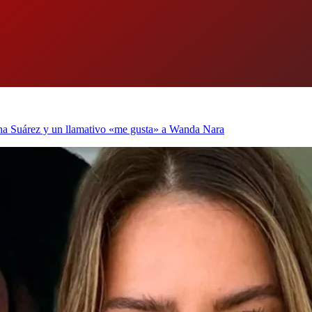
hina Suárez y un llamativo «me gusta» a Wanda Nara