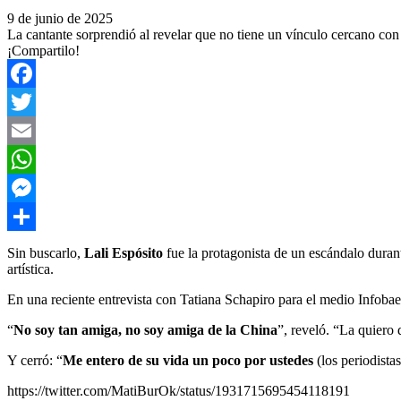
9 de junio de 2025
La cantante sorprendió al revelar que no tiene un vínculo cercano con
¡Compartilo!
Facebook
Twitter
Email
WhatsApp
Messenger
Compartir
Sin buscarlo,
Lali Espósito
fue la protagonista de un escándalo duran
artística.
En una reciente entrevista con Tatiana Schapiro para el medio Infobae,
“
No soy tan amiga, no soy amiga de la China
”, reveló. “La quier
Y cerró: “
Me entero de su vida un poco por ustedes
(los periodista
https://twitter.com/MatiBurOk/status/1931715695454118191