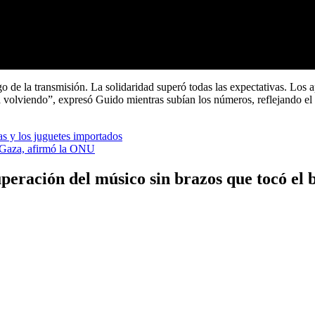
o de la transmisión. La solidaridad superó todas las expectativas. Los 
a volviendo”, expresó Guido mientras subían los números, reflejando el 
as y los juguetes importados
n Gaza, afirmó la ONU
uperación del músico sin brazos que tocó el 