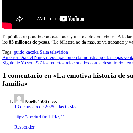
El público respondió con ovaciones y una ola de donaciones. A lo larg
los
83 millones de pesos
. “La billetera no da más, se va trabando y v
Tags:
guido kaczka
Salta
television
Post
Anterior
Día del Niño: preocupación en la industria por las bajas vent
Siguiente
Ya son 227 los muertos relacionados con la desnutrición e
navigation
1 comentario en «
La emotiva historia de s
familia
»
Noelle4506
dice:
13 de agosto de 2025 a las 02:48
https://shorturl.fm/HPKyC
Responder