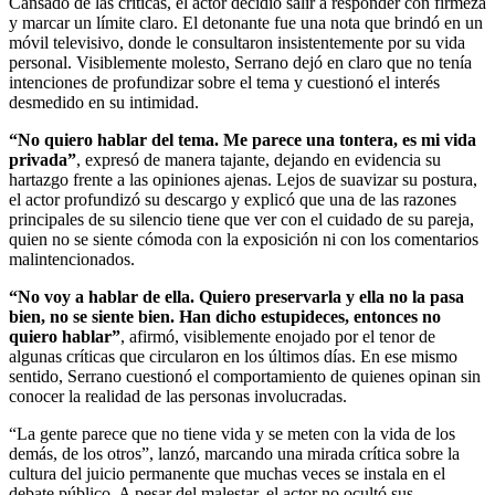
Cansado de las críticas, el actor decidió salir a responder con firmeza
y marcar un límite claro. El detonante fue una nota que brindó en un
móvil televisivo, donde le consultaron insistentemente por su vida
personal. Visiblemente molesto, Serrano dejó en claro que no tenía
intenciones de profundizar sobre el tema y cuestionó el interés
desmedido en su intimidad.
“No quiero hablar del tema. Me parece una tontera, es mi vida
privada”
, expresó de manera tajante, dejando en evidencia su
hartazgo frente a las opiniones ajenas. Lejos de suavizar su postura,
el actor profundizó su descargo y explicó que una de las razones
principales de su silencio tiene que ver con el cuidado de su pareja,
quien no se siente cómoda con la exposición ni con los comentarios
malintencionados.
“No voy a hablar de ella. Quiero preservarla y ella no la pasa
bien, no se siente bien. Han dicho estupideces, entonces no
quiero hablar”
, afirmó, visiblemente enojado por el tenor de
algunas críticas que circularon en los últimos días. En ese mismo
sentido, Serrano cuestionó el comportamiento de quienes opinan sin
conocer la realidad de las personas involucradas.
“La gente parece que no tiene vida y se meten con la vida de los
demás, de los otros”, lanzó, marcando una mirada crítica sobre la
cultura del juicio permanente que muchas veces se instala en el
debate público. A pesar del malestar, el actor no ocultó sus