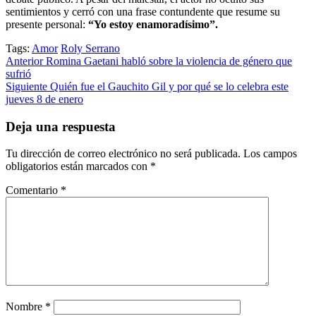
sentimientos y cerró con una frase contundente que resume su
presente personal:
“Yo estoy enamoradísimo”.
Tags:
Amor
Roly Serrano
Post
Anterior
Romina Gaetani habló sobre la violencia de género que
sufrió
navigation
Siguiente
Quién fue el Gauchito Gil y por qué se lo celebra este
jueves 8 de enero
Deja una respuesta
Tu dirección de correo electrónico no será publicada.
Los campos
obligatorios están marcados con
*
Comentario
*
Nombre
*