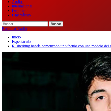
Audios
Internacional
Deporte
Espectáculo
Buscar:
Escuchar Radio
Inicio
Espectáculo
Rusherking habría comenzado un vínculo con una modelo del 