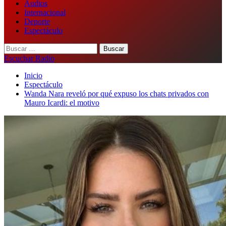
Audios
Internacional
Deporte
Espectáculo
Buscar:
Escuchar Radio
Inicio
Espectáculo
Wanda Nara reveló por qué expuso los chats privados con
Mauro Icardi: el motivo