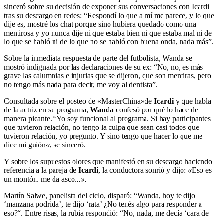
sinceró sobre su decisión de exponer sus conversaciones con Icardi
tras su descargo en redes: “Respondí lo que a mí me parece, y lo que
dije es, mostré los chat porque sino hubiera quedado como una
mentirosa y yo nunca dije ni que estaba bien ni que estaba mal ni de
lo que se habló ni de lo que no se habló con buena onda, nada más”.
Sobre la inmediata respuesta de parte del futbolista, Wanda se
mostró indignada por las declaraciones de su ex: “No, no, es más
grave las calumnias e injurias que se dijeron, que son mentiras, pero
no tengo más nada para decir, me voy al dentista”.
Consultada sobre el posteo de «MasterChina»de
Icardi
y que habla
de la actriz en su programa,
Wanda
confesó por qué lo hace de
manera picante.
“
Yo soy funcional al programa. Si hay participantes
que tuvieron relación, no tengo la culpa que sean casi todos que
tuvieron relación, yo pregunto. Y sino tengo que hacer lo que me
dice mi guión
«
, se sinceró.
Y sobre los supuestos olores que manifestó en su descargo haciendo
referencia a la pareja de
Icardi
, la conductora sonrió y dijo:
«
Eso es
un montón, me da asco.
..».
Martín Salwe, panelista del ciclo, disparó: “Wanda, hoy te dijo
‘manzana podrida’, te dijo ‘rata’ ¿No tenés algo para responder a
eso?“. Entre risas, la rubia respondió: “No, nada, me decía ‘cara de