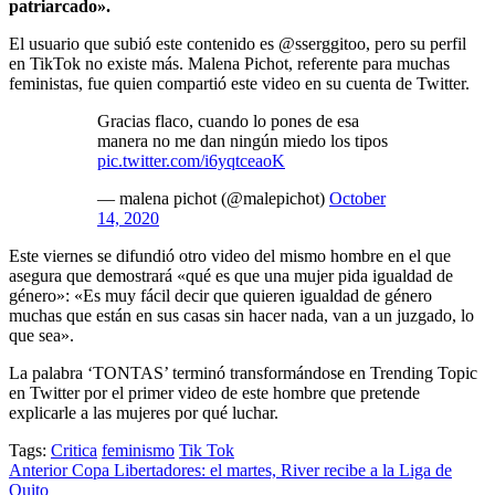
patriarcado».
El usuario que subió este contenido es @sserggitoo, pero su perfil
en TikTok no existe más. Malena Pichot, referente para muchas
feministas, fue quien compartió este video en su cuenta de Twitter.
Gracias flaco, cuando lo pones de esa
manera no me dan ningún miedo los tipos
pic.twitter.com/i6yqtceaoK
— malena pichot (@malepichot)
October
14, 2020
Este viernes se difundió otro video del mismo hombre en el que
asegura que demostrará «qué es que una mujer pida igualdad de
género»: «Es muy fácil decir que quieren igualdad de género
muchas que están en sus casas sin hacer nada, van a un juzgado, lo
que sea».
La palabra ‘TONTAS’ terminó transformándose en Trending Topic
en Twitter por el primer video de este hombre que pretende
explicarle a las mujeres por qué luchar.
Tags:
Critica
feminismo
Tik Tok
Post
Anterior
Copa Libertadores: el martes, River recibe a la Liga de
Quito