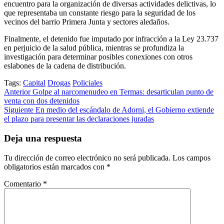
encuentro para la organización de diversas actividades delictivas, lo
que representaba un constante riesgo para la seguridad de los
vecinos del barrio Primera Junta y sectores aledaños.
​Finalmente, el detenido fue imputado por infracción a la Ley 23.737
en perjuicio de la salud pública, mientras se profundiza la
investigación para determinar posibles conexiones con otros
eslabones de la cadena de distribución.
Tags:
Capital
Drogas
Policiales
Post
Anterior
​Golpe al narcomenudeo en Termas: desarticulan punto de
venta con dos detenidos
navigation
Siguiente
En medio del escándalo de Adorni, el Gobierno extiende
el plazo para presentar las declaraciones juradas
Deja una respuesta
Tu dirección de correo electrónico no será publicada.
Los campos
obligatorios están marcados con
*
Comentario
*