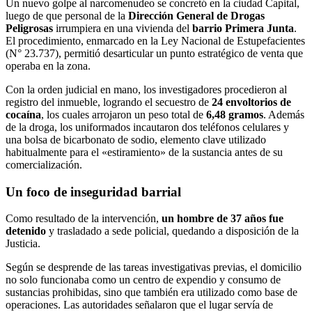
​Un nuevo golpe al narcomenudeo se concretó en la ciudad Capital,
luego de que personal de la
Dirección General de Drogas
Peligrosas
irrumpiera en una vivienda del
barrio Primera Junta
.
El procedimiento, enmarcado en la Ley Nacional de Estupefacientes
(N° 23.737), permitió desarticular un punto estratégico de venta que
operaba en la zona.
​Con la orden judicial en mano, los investigadores procedieron al
registro del inmueble, logrando el secuestro de
24 envoltorios de
cocaína
, los cuales arrojaron un peso total de
6,48 gramos
. Además
de la droga, los uniformados incautaron dos teléfonos celulares y
una bolsa de bicarbonato de sodio, elemento clave utilizado
habitualmente para el «estiramiento» de la sustancia antes de su
comercialización.
Un foco de inseguridad barrial
​Como resultado de la intervención,
un hombre de 37 años fue
detenido
y trasladado a sede policial, quedando a disposición de la
Justicia.
​Según se desprende de las tareas investigativas previas, el domicilio
no solo funcionaba como un centro de expendio y consumo de
sustancias prohibidas, sino que también era utilizado como base de
operaciones. Las autoridades señalaron que el lugar servía de