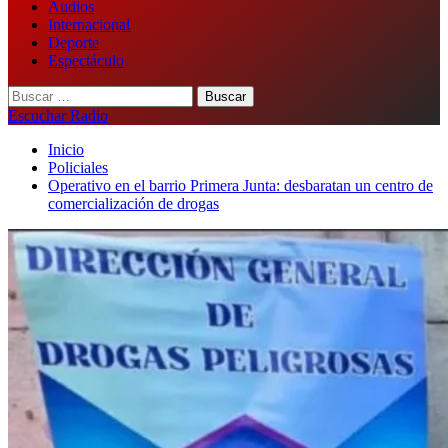
Audios
Internacional
Deporte
Espectáculo
Buscar:
Escuchar Radio
Inicio
Policiales
​Operativo en el barrio Primera Junta: desbaratan un centro de
comercialización de drogas