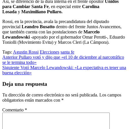
Así, se diferenció de la dura interna en el frente opositor
Unidos
para Cambiar Santa Fe
, en especial entre
Carolina
Losada
y
Maximiliano Pullaro.
Rossi, en la provincia, avala la precandidatura del diputado
provincial
Leandro Busatto
dentro del frente Juntos Avancemos,
que también cuenta con las postulaciones de
Marcelo
Lewandowski
-apoyado por el gobernador Omar Perotti-, Eduardo
Toniolli (Movimiento Evita) y Marcos Cleri (La Cámpora).
Tags:
Agustin Rossi
Elecciones
santa fe
Post
Anterior
Pullaro votó y dijo que «el 10 de diciembre al narcotráfico
se le termina todo»
navigation
Siguiente
Votó Marcelo Lewandowski: «La expectativa es tener una
buena elección»
Deja una respuesta
Tu dirección de correo electrónico no será publicada.
Los campos
obligatorios están marcados con
*
Comentario
*