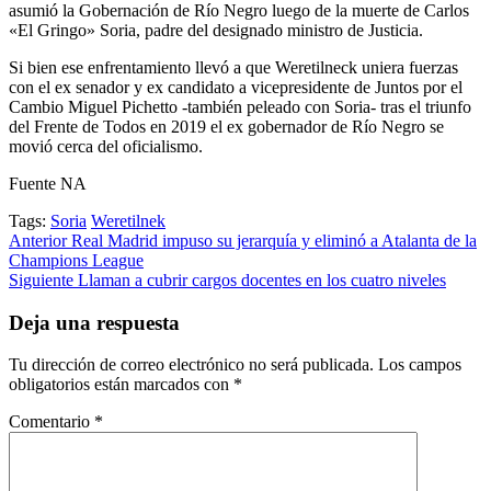
asumió la Gobernación de Río Negro luego de la muerte de Carlos
«El Gringo» Soria, padre del designado ministro de Justicia.
Si bien ese enfrentamiento llevó a que Weretilneck uniera fuerzas
con el ex senador y ex candidato a vicepresidente de Juntos por el
Cambio Miguel Pichetto -también peleado con Soria- tras el triunfo
del Frente de Todos en 2019 el ex gobernador de Río Negro se
movió cerca del oficialismo.
Fuente NA
Tags:
Soria
Weretilnek
Post
Anterior
Real Madrid impuso su jerarquía y eliminó a Atalanta de la
Champions League
navigation
Siguiente
Llaman a cubrir cargos docentes en los cuatro niveles
Deja una respuesta
Tu dirección de correo electrónico no será publicada.
Los campos
obligatorios están marcados con
*
Comentario
*