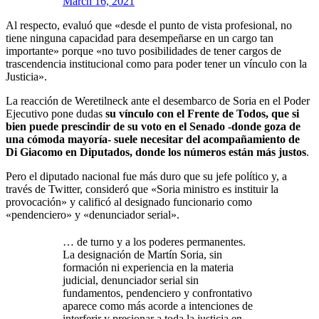
March 16, 2021
Al respecto, evaluó que «desde el punto de vista profesional, no
tiene ninguna capacidad para desempeñarse en un cargo tan
importante» porque «no tuvo posibilidades de tener cargos de
trascendencia institucional como para poder tener un vínculo con la
Justicia».
La reacción de Weretilneck ante el desembarco de Soria en el Poder
Ejecutivo pone dudas
su vínculo con el Frente de Todos, que si
bien puede prescindir de su voto en el Senado -donde goza de
una cómoda mayoría- suele necesitar del acompañamiento de
Di Giacomo en Diputados, donde los números están más justos
.
Pero el diputado nacional fue más duro que su jefe político y, a
través de Twitter, consideró que «Soria ministro es instituir la
provocación» y calificó al designado funcionario como
«pendenciero» y «denunciador serial».
… de turno y a los poderes permanentes.
La designación de Martín Soria, sin
formación ni experiencia en la materia
judicial, denunciador serial sin
fundamentos, pendenciero y confrontativo
aparece como más acorde a intenciones de
interferir y presionar a toda la justicia en…