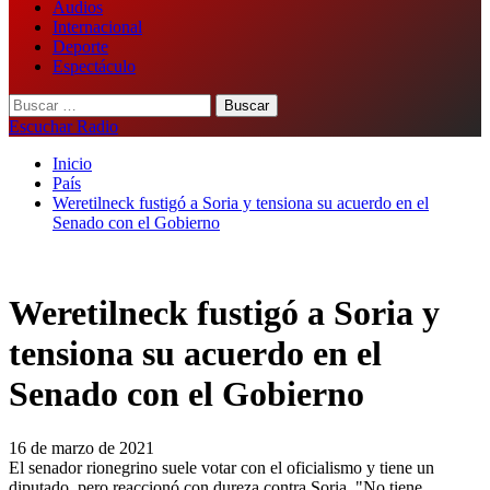
Audios
Internacional
Deporte
Espectáculo
Buscar:
Escuchar Radio
Inicio
País
Weretilneck fustigó a Soria y tensiona su acuerdo en el
Senado con el Gobierno
Weretilneck fustigó a Soria y
tensiona su acuerdo en el
Senado con el Gobierno
16 de marzo de 2021
El senador rionegrino suele votar con el oficialismo y tiene un
diputado, pero reaccionó con dureza contra Soria. "No tiene