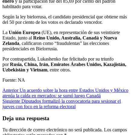
enero
y la participación fue del 85,69 por ciento del padrón
habilitado para votar.
Según la ley bielorrusa, el candidato presidencial que obtiene más
del 50 por ciento de los votos es declarado vencedor.
La
Unión Europea
(UE), en representación de sus veintisiete
Estado, junto al
Reino Unido, Australia, Canadá y Nueva
Zelanda
, calificaron como “fraudulentas” las elecciones
presidenciales en Bielorrusia.
Por contrapartida, Lukashenko fue felicitado por su triunfo
por
Rusia, China, Irán, Emiratos Árabes Unidos, Kazajistán,
Uzbekistán y Vietnam
, entre otros.
Fuente: NA
Post
Anterior
Un acuerdo sobre la hora entre Estados Unidos y México
atenúa la caída en mercados: se sumó luego Canadá
navigation
Siguiente
Diputados formalizó la convocatoria para sesionar el
jueves con foco en la reforma electoral
Deja una respuesta
Tu dirección de correo electrónico no será publicada.
Los campos